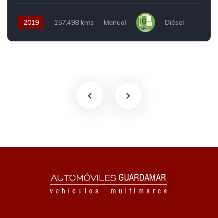
2019
157.498 kms
Manual
Diésel