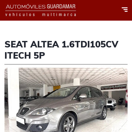
SEAT ALTEA 1.6TDI105CV
ITECH 5P
1
/
17