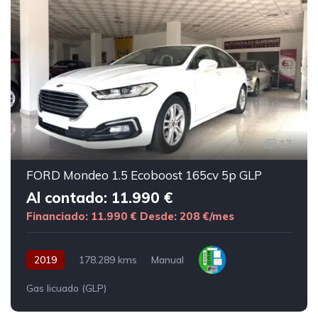
17
FORD Mondeo 1.5 Ecoboost 165cv 5p GLP
Al contado: 11.990 €
Financiado: 11.990 €
Desde: 208 €/mes
2019
178.289 kms
Manual
Gas licuado (GLP)