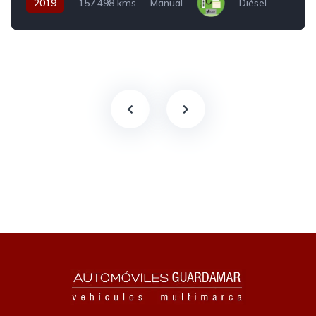
2019
157.498 kms
Manual
Diésel